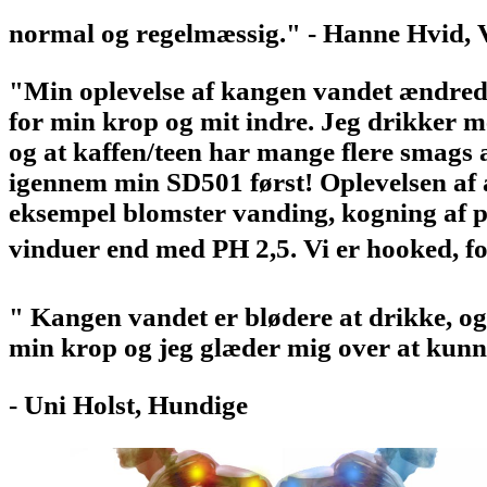
normal og regelmæssig." - Hanne Hvid, V
"Min oplevelse af kangen vandet ændrede f
for min krop og mit indre. Jeg drikker m
og at kaffen/teen har mange flere smags 
igennem min SD501 først! Oplevelsen af a
eksempel blomster vanding, kogning af pas
vinduer end med PH 2,5. Vi er hooked, fo
" Kangen vandet er blødere at drikke, og 
min krop og jeg glæder mig over at kunne
- Uni Holst, Hundige