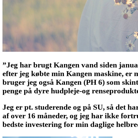
”Jeg har brugt Kangen vand siden januar 
efter jeg købte min Kangen maskine, er 
bruger jeg også Kangen (PH 6) som skinto
penge på dyre hudpleje-og renseprodukter
Jeg er pt. studerende og på SU, så det h
af over 16 måneder, og jeg har ikke fortr
bedste investering for min daglige helbr