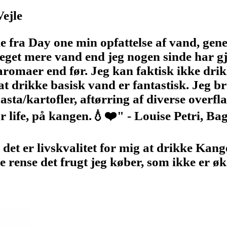
ejle
ra Day one min opfattelse af vand, genere
eget mere vand end jeg nogen sinde har gj
aromaer end før. Jeg kan faktisk ikke dri
t drikke basisk vand er fantastisk. Jeg br
ta/kartofler, aftørring af diverse overfla
r life, på kangen.💧❤️" - Louise Petri, B
det er livskvalitet for mig at drikke Kang
 rense det frugt jeg køber, som ikke er øk