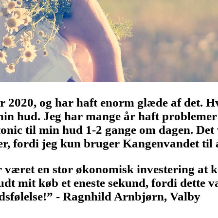
2020, og har haft enorm glæde af det. Hv
min hud. Jeg har mange år haft problemer
nic til min hud 1-2 gange om dagen. Det v
, fordi jeg kun bruger Kangenvandet til at
ar været en stor økonomisk investering at
udt mit køb et eneste sekund, fordi dette 
edsfølelse!” - Ragnhild Arnbjørn, Valby