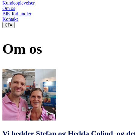
Kundeoplevelser
Om os
Bliv forhandler
Kontakt
CTA
Om os
Vi hedder Stefan og Hedda Colind, og de